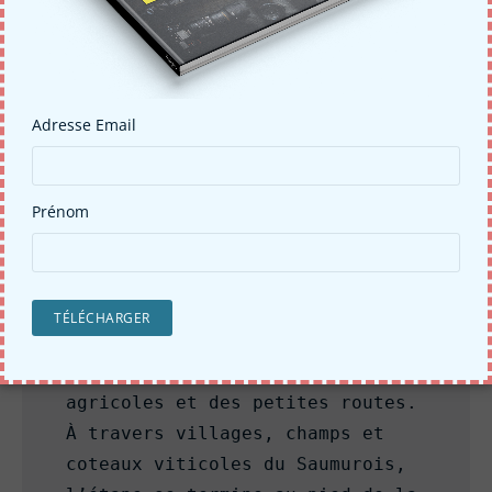
suivre en rive droite une 
variante de La Loire à Vélo 
jusqu’à Saumur. Dans le lit du 
fleuve, vous roulez au plus près 
Adresse Email
de la faune et de la flore 
ligériennes. Une belle étape à 
fleur d’eau à admirer les remous 
Prénom
de la Loire.

Longeant le Thouet en une belle 
voie verte jusqu’à la sortie de 
Saumur, La Vélo Francette 
utilise ensuite des chemins 
agricoles et des petites routes. 
À travers villages, champs et 
coteaux viticoles du Saumurois, 