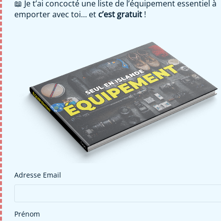
📖 Je t’ai concocté une liste de l’équipement essentiel à
différents chemins ruraux vous 
emporter avec toi… et
c’est gratuit
!
permettront après le Platier 
d’Oye d’arriver à Calais. Dans 
le centre, les pistes cyclables 
existent sous différentes 
formes. Elles vous mèneront par 
la plage de Blériot-Plage.

Sur une dizaine de kilomètres, 
entre Calais et Escalles en 
passant par Blériot-Plage et 
Sangatte, il n'y a pas 
d'aménagement ni de jalonnement 
Adresse Email
(prévu fin 2020). À partir 
d'Escalles, on rejoint la partie 
Prénom
aménagée de La Vélomaritime par 