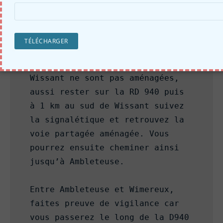
des chemins partagés : 
circulations agricoles et mode 
de circulation doux.

Les entrées Nord et Sud de 
Wissant ne sont pas aménagées, 
aussi rester sur la RD 940 puis 
à 1 km au sud de Wissant suivez 
la signalétique et retrouvez la 
voie partagée aménagée. Vous 
pourrez ensuite cheminer ainsi 
jusqu’à Ambleteuse.

Entre Ambleteuse et Wimereux, 
faites preuve de vigilance car 
vous passerez le long de la D940 